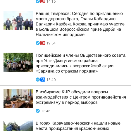
14:16
Рашид Темрезов: Сегодня по приглашению
моего дорогого брата, Главы Кабардино-
Балкарии Казбека Кокова принимаю участие
в Большом Всероссийском призе Дерби на
Нальчикском ипподроме
19:34
Полицейские и члены Оьщественного совета
при Усть-Джегутинского района
присоединились к всероссийской акции
«Зарядка со стражем порядка»
15:40
В избиркоме КЧР обсудили вопросы
взаимодействия с Центром противодействия
экстремизму в период выборов
13:46
В горах Карачаево-Черкесии нашли новые
места произрастания краснокнижных