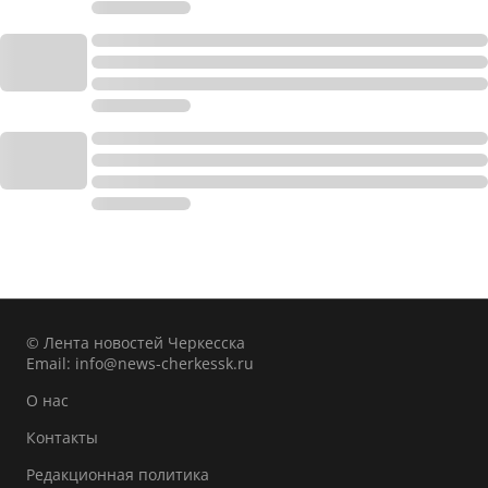
© Лента новостей Черкесска
Email:
info@news-cherkessk.ru
О нас
Контакты
Редакционная политика