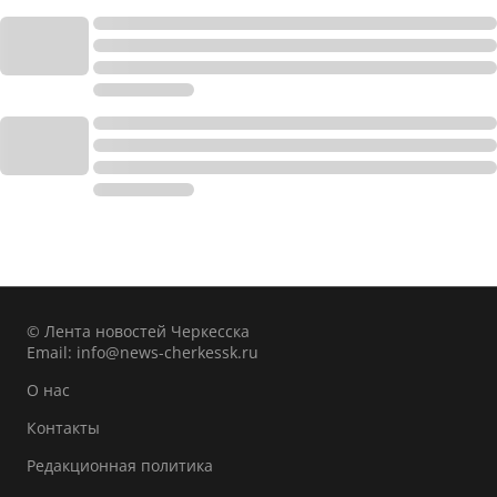
© Лента новостей Черкесска
Email:
info@news-cherkessk.ru
О нас
Контакты
Редакционная политика