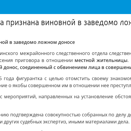
а признана виновной в заведомо л
вной в заведомо ложном доносе
тинского межрайонного следственного отдела следстве
есения приговора в отношении
местной жительницы
.
 донос, соединенный с обвинением лица в совершен
25 года фигурантка с целью отомстить своему знако
ние о якобы совершенном им в отношении нее преступл
с мероприятий, направленных на установление обсто
ию подтверждена совокупностью собранных по делу до
 других судебных экспертиз, иными материалами дела.