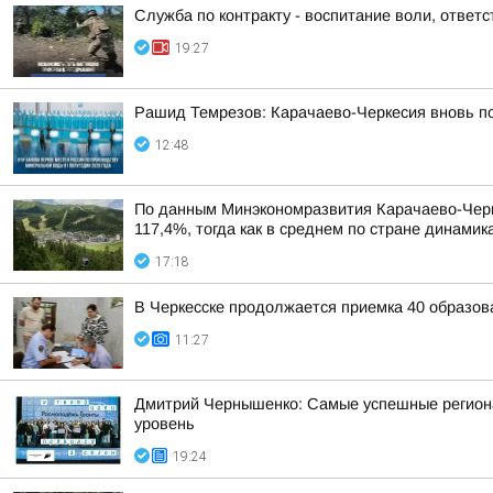
Служба по контракту - воспитание воли, ответс
19:27
Рашид Темрезов: Карачаево-Черкесия вновь п
12:48
По данным Минэкономразвития Карачаево-Черке
117,4%, тогда как в среднем по стране динами
17:18
В Черкесске продолжается приемка 40 образов
11:27
Дмитрий Чернышенко: Самые успешные регион
уровень
19:24