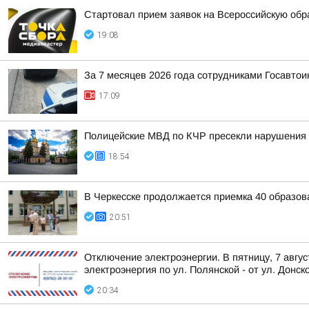
Стартовал прием заявок на Всероссийскую об
19:08
За 7 месяцев 2026 года сотрудниками Госавто
17:09
Полицейские МВД по КЧР пресекли нарушения 
18:54
В Черкесске продолжается приемка 40 образов
20:51
Отключение электроэнергии. В пятницу, 7 авгу
электроэнергия по ул. Полянской - от ул. Донско
20:34