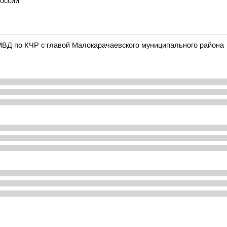
России
МВД по КЧР с главой Малокарачаевского муниципального района