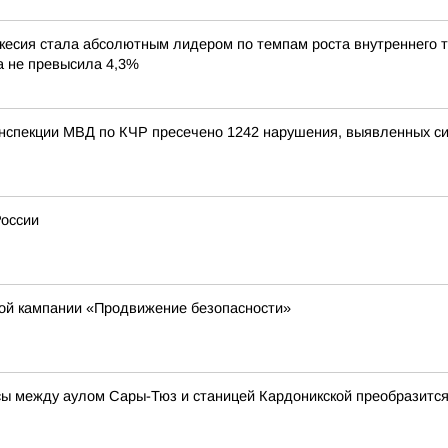
сия стала абсолютным лидером по темпам роста внутреннего ту
ка не превысила 4,3%
инспекции МВД по КЧР пресечено 1242 нарушения, выявленных с
России
кой кампании «Продвижение безопасности»
ы между аулом Сары-Тюз и станицей Кардоникской преобразитс