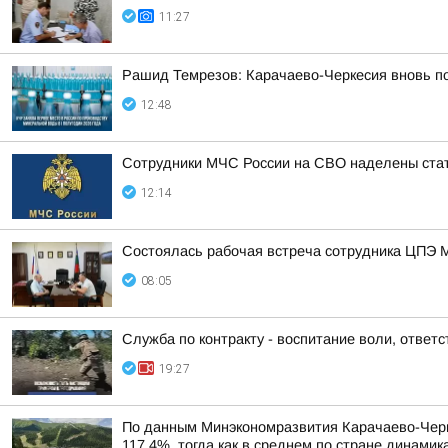
11:27
Рашид Темрезов: Карачаево-Черкесия вновь п
12:48
Сотрудники МЧС России на СВО наделены стат
12:14
Состоялась рабочая встреча сотрудника ЦПЭ 
08:05
Служба по контракту - воспитание воли, ответс
19:27
По данным Минэкономразвития Карачаево-Черке
117,4%, тогда как в среднем по стране динами