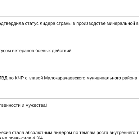
одтвердила статус лидера страны в производстве минеральной 
усом ветеранов боевых действий
МВД по КЧР с главой Малокарачаевского муниципального района
твенности и мужества!
сия стала абсолютным лидером по темпам роста внутреннего тур
ка не превысила 4,3%