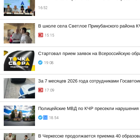
16:52
В школе села Светлое Прикубанского района К
15:15
Стартовал прием заявок на Всероссийскую об
19:08
За 7 месяцев 2026 года сотрудниками Госавто
17:09
Полицейские МВД по КЧР пресекли нарушения 
18:54
В Черкесске продолжается приемка 40 образов