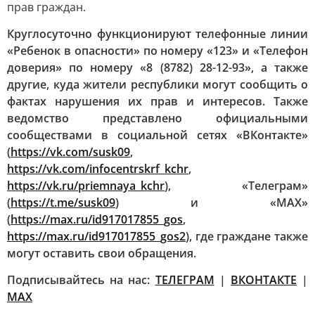
прав граждан.
Круглосуточно функционируют телефонные линии
«Ребенок в опасности» по номеру «123» и «Телефон
доверия» по номеру «8 (8782) 28-12-93», а также
другие, куда жители республики могут сообщить о
фактах нарушения их прав и интересов. Также
ведомство представлено официальными
сообществами в социальной сетях «ВКонтакте»
(
https://vk.com/susk09
,
https://vk.com/infocentrskrf_kchr
,
https://vk.ru/priemnaya_kchr
), «Телеграм»
(
https://t.me/susk09
) и «МАХ»
(
https://max.ru/id917017855_gos
,
https://max.ru/id917017855_gos2
), где граждане также
могут оставить свои обращения.
Подписывайтесь на нас:
ТЕЛЕГРАМ
|
ВКОНТАКТЕ
|
МАХ