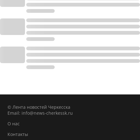
© Лента новостей Черкесска
Email:
info@news-cherkessk.ru
О нас
Контакты