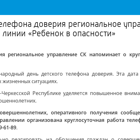
елефона доверия региональное упра
 линии «Ребенок в опасности»
ия региональное управление СК напоминает о круг
народный день детского телефона доверия. Эта дата
х жизненных ситуациях.
-Черкесской Республике уделяется повышенное внима
ршеннолетних.
овершеннолетних, оперативного получения сообщ
равлении организована круглосуточная работа теле
9-61-89
.
льно реагировать на обращения граждан о соверш