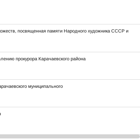
удожеств, посвященная памяти Народного художника СССР и
влению прокурора Карачаевского района
арачаевского муниципального
н