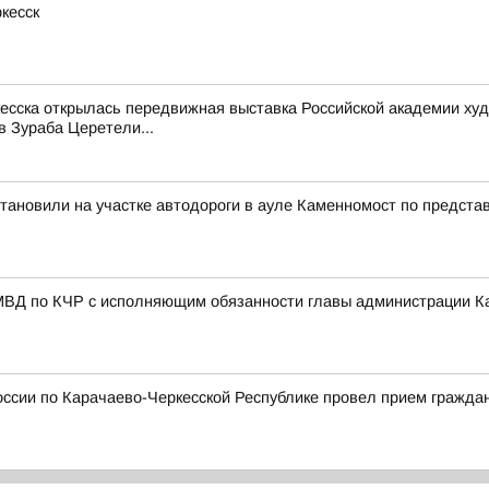
кесск
ркесска открылась передвижная выставка Российской академии х
в Зураба Церетели...
становили на участке автодороги в ауле Каменномост по предста
МВД по КЧР с исполняющим обязанности главы администрации К
ссии по Карачаево-Черкесской Республике провел прием гражда