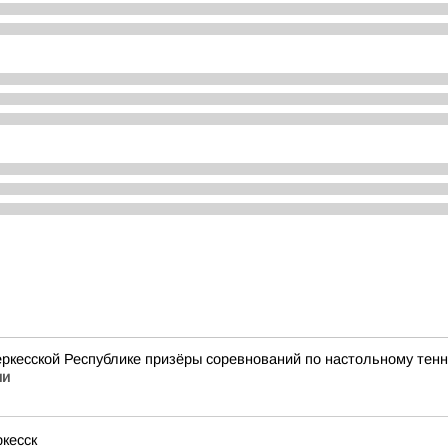
ркесской Республике призёры соревнований по настольному тен
ии
кесск