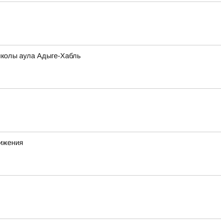
школы аула Адыге-Хабль
вижения