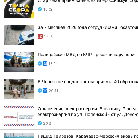
Стартовал прием заявок на Всероссийскую об
19:08
За 7 месяцев 2026 года сотрудниками Госавто
17:09
Полицейские МВД по КЧР пресекли нарушения 
18:54
В Черкесске продолжается приемка 40 образов
20:51
Отключение электроэнергии. В пятницу, 7 авгу
электроэнергия по ул. Полянской - от ул. Донско
20:34
Рашид Темрезов: Карачаево-Черкесия вновь п