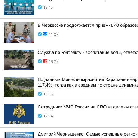
12:48
В Черкесске продолжается приемка 40 образов
11:27
Служба по контракту - воспитание воли, ответс
19:27
По данным Минэкономразвития Карачаево-Черке
117,4%, тогда как в среднем по стране динами
17:18
Сотрудники МЧС России на СВО наделены стат
12:14
Дмитрий Чернышенко: Самые успешные регион