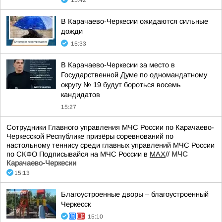
15:42
В Карачаево-Черкесии ожидаются сильные
дожди
15:33
В Карачаево-Черкесии за место в
Государственной Думе по одномандатному
округу № 19 будут бороться восемь
кандидатов
15:27
Сотрудники Главного управления МЧС России по Карачаево-
Черкесской Республике призёры соревнований по
настольному теннису среди главных управлений МЧС России
по СКФО Подписывайся на МЧС России в
MAX
//
МЧС
Карачаево-Черкесии
15:13
Благоустроенные дворы – благоустроенный
Черкесск
15:10