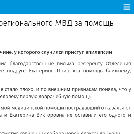
 регионального МВД за помощь
ине, у которого случился приступ эпилепсии
чил благодарственные письма референту Отделения
ее подруге Екатерине Приц «за помощь ближнему,
е стало плохо, и по внешним признакам поняла, что у
 человеку первую доврачебную помощь.
димой медицинской помощи пострадавший отказался от
 и Екатерина Викторовна не оставили его одного и
тметил священник собора иерей Александр Гурин.