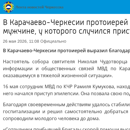
В Карачаево-Черкесии протоиерей
мужчине, у которого случился при
Официально
26 мая 2026, 11:08
В Карачаево-Черкесии протоиерей выразил благодар
Настоятель собора святителя Николая Чудотворца
информации и общественных связей МВД по Карач
оказавшемуся в тяжелой жизненной ситуации».
16 мая сотрудник МВД по КЧР Рамиля Кумукова, наход
него начался приступ эпилепсии. Она позвала свою п
Благодаря своевременным действиям удалось стабили
госпитализации и решил самостоятельно добраться
сопроводили молодого человека до дома.
«Сотрудники прибывшей бригады скорой помощи высок