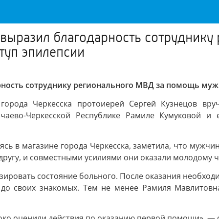
 выразил благодарность сотруднику
ступ эпилепсии
ность сотруднику регионального МВД за помощь мужч
 города Черкесска протоиерей Сергей Кузнецов вру
аево-Черкесской Республике Рамиле Кумуковой и 
ясь в магазине города Черкесска, заметила, что мужчин
одругу, и совместными усилиями они оказали молодому
зировать состояние больного. После оказания необхо
 до своих знакомых. Тем не менее Рамиля Мавлитовна
о оценили действия по оказанию первой помощи», — о