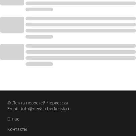
© Лента новостей Черкесска
Email:
info@news-cherkessk.ru
О нас
Контакты