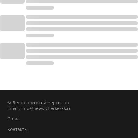
© Лента новостей Черкесска
Email:
info@news-cherkessk.ru
О нас
Контакты