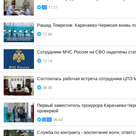
11:27
Рашид Темрезов: Карачаево-Черкесия вновь п
12:48
Сотрудники МЧС России на СВО наделены стат
12:14
Состоялась рабочая встреча сотрудника ЦПЭ 
08:05
Первый заместитель прокурора Карачаево-Черк
проверкой
09:40
Служба по контракту - воспитание воли, ответс