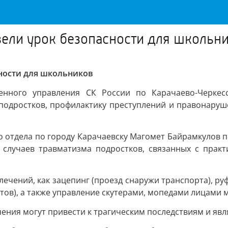
вели урок безопасности для школьн
сности для школьников
венного управления СК России по Карачаево-Черкес
одростков, профилактику преступлений и правонаруш
го отдела по городу Карачаевску Магомет Байрамкулов
 случаев травматизма подростков, связанных с прак
увлечений, как зацепинг (проезд снаружи транспорта), р
тов), а также управление скутерами, мопедами лицами м
ения могут привести к трагическим последствиям и явл