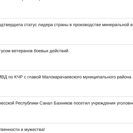
одтвердила статус лидера страны в производстве минеральной 
усом ветеранов боевых действий
МВД по КЧР с главой Малокарачаевского муниципального района
есской Республики Санал Бахников посетил учреждения уголовн
твенности и мужества!