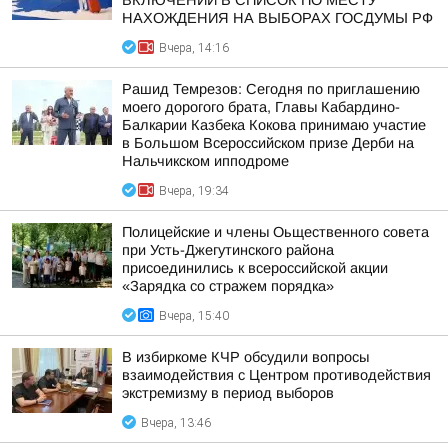
ВКЛЮЧЕНИИ В СПИСОК ПО МЕСТУ
НАХОЖДЕНИЯ НА ВЫБОРАХ ГОСДУМЫ РФ
Вчера, 14:16
Рашид Темрезов: Сегодня по приглашению
моего дорогого брата, Главы Кабардино-
Балкарии Казбека Кокова принимаю участие
в Большом Всероссийском призе Дерби на
Нальчикском ипподроме
Вчера, 19:34
Полицейские и члены Оьщественного совета
при Усть-Джегутинского района
присоединились к всероссийской акции
«Зарядка со стражем порядка»
Вчера, 15:40
В избиркоме КЧР обсудили вопросы
взаимодействия с Центром противодействия
экстремизму в период выборов
Вчера, 13:46