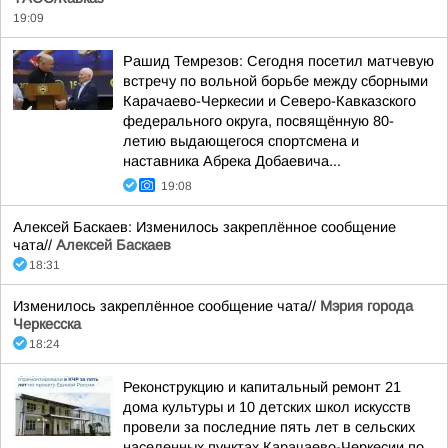
19:09
Рашид Темрезов: Сегодня посетил матчевую
встречу по вольной борьбе между сборными
Карачаево-Черкесии и Северо-Кавказского
федерального округа, посвящённую 80-
летию выдающегося спортсмена и
наставника Абрека Добаевича...
19:08
Алексей Баскаев: Изменилось закреплённое сообщение
чата//
Алексей Баскаев
18:31
Изменилось закреплённое сообщение чата//
Мэрия города
Черкесска
18:24
Реконструкцию и капитальный ремонт 21
дома культуры и 10 детских школ искусств
провели за последние пять лет в сельских
населенных пунктах Карачаево-Черкесии по