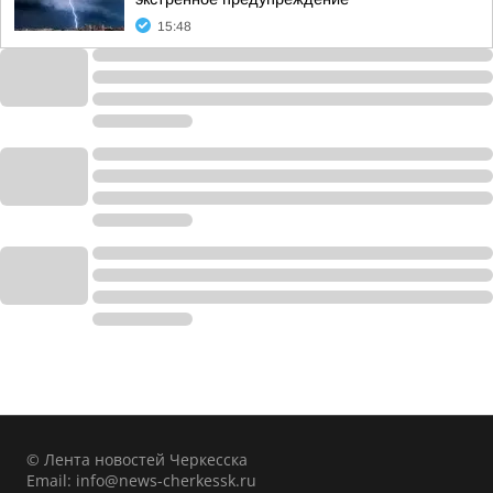
15:48
© Лента новостей Черкесска
Email:
info@news-cherkessk.ru