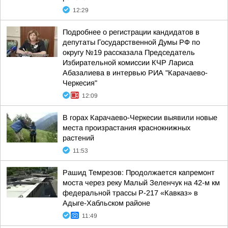
12:29
Подробнее о регистрации кандидатов в
депутаты Государственной Думы РФ по
округу №19 рассказала Председатель
Избирательной комиссии КЧР Лариса
Абазалиева в интервью РИА "Карачаево-
Черкесия"
12:09
В горах Карачаево-Черкесии выявили новые
места произрастания краснокнижных
растений
11:53
Рашид Темрезов: Продолжается капремонт
моста через реку Малый Зеленчук на 42-м км
федеральной трассы Р-217 «Кавказ» в
Адыге-Хабльском районе
11:49