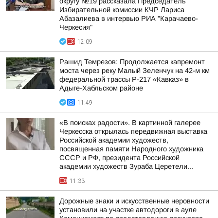
округу №19 рассказала Председатель
Избирательной комиссии КЧР Лариса
Абазалиева в интервью РИА "Карачаево-
Черкесия"
12:09
Рашид Темрезов: Продолжается капремонт
моста через реку Малый Зеленчук на 42-м км
федеральной трассы Р-217 «Кавказ» в
Адыге-Хабльском районе
11:49
«В поисках радости». В картинной галерее
Черкесска открылась передвижная выставка
Российской академии художеств,
посвященная памяти Народного художника
СССР и РФ, президента Российской
академии художеств Зураба Церетели...
11:33
Дорожные знаки и искусственные неровности
установили на участке автодороги в ауле