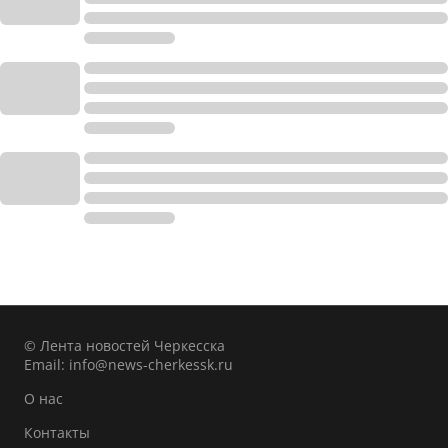
© Лента новостей Черкесска
Email:
info@news-cherkessk.ru
О нас
Контакты