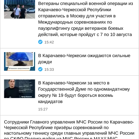
Ветераны специальной военной операции из
Карачаево-Черкесской Республики
отправились в Москву для участия в
Международных соревнованиях по
пауэрлифтингу среди ветеранов боевых
действий, которые пройдут с 7 по 10 августа
15:42
В Карачаево-Черкесии ожидаются сильные
дожди
15:33
В Карачаево-Черкесии за место в
Государственной Думе по одномандатному
округу № 19 будут бороться восемь
кандидатов
15:27
Сотрудники Главного управления МЧС России по Карачаево-
Черкесской Республике призёры соревнований по
настольному теннису среди главных управлений МЧС России
по СКФО Подписывайся на МЧС России в
MAX
//
МЧС