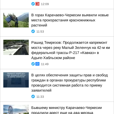
12:09
В горах Карачаево-Черкесии выявили новые
места произрастания краснокнижных
растений
11:53
Рашид Темрезов: Продолжается капремонт
моста через реку Малый Зеленчук на 42-м км
федеральной трассы Р-217 «Кавказ» в
Адыге-Хабльском районе
11:49
В целях обеспечения защиты прав и свобод
граждан в органах прокуратуры республики
проводится системная работа по приему
заявителей
11:33
Бывшему министру Карачаево-Черкесии
продлили арест еще на два месяца