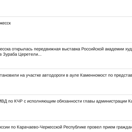
кесск
ркесска открылась передвижная выставка Российской академии х
в Зураба Церетели...
становили на участке автодороги в ауле Каменномост по предста
МВД по КЧР с исполняющим обязанности главы администрации К
ссии по Карачаево-Черкесской Республике провел прием гражда