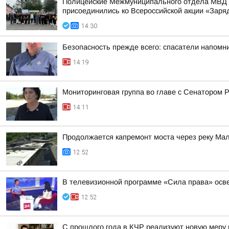
Полицейские Межмуниципального отдела МВД Р
присоединились ко Всероссийской акции «Заря
14:30
Безопасность прежде всего: спасатели напомн
14:19
Мониторинговая группа во главе с Сенатором
14:11
Продолжается капремонт моста через реку Мал
12:52
В телевизионной программе «Сила права» осв
12:52
С прошлого года в КЧР реализуют новую меру