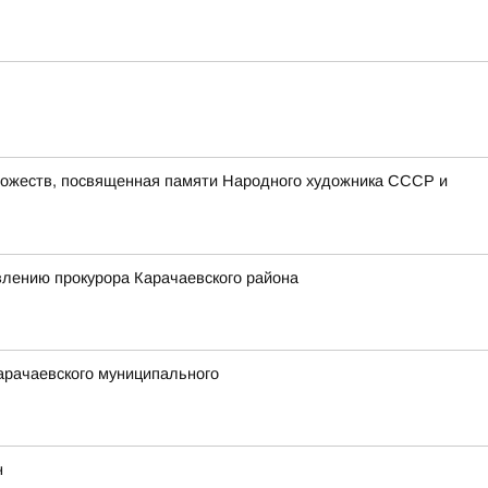
удожеств, посвященная памяти Народного художника СССР и
влению прокурора Карачаевского района
арачаевского муниципального
н