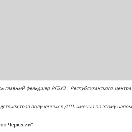
ась главный фельдшер РГБУЗ " Республиканского центр
дствиях трав полученных в ДТП, именно по этому напом
ево-Черкесии"