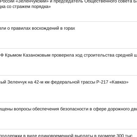
оссии «Зеленчукский» и председатель Общественного совета Ба
дка со стражем порядка»
или о правилах восхождений в горах
 РФ Крымом Казаноковым проверила ход строительства средней 
ый Зеленчук на 42-м км федеральной трассы Р-217 «Кавказ»
ещены вопросы обеспечения безопасности в сфере дорожного д
 поддержки в виде единовременной выплаты в размере 300 тыс