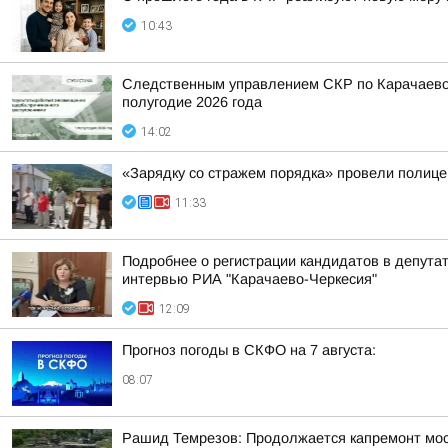
10:43
Следственным управлением СКР по Карачаево-
полугодие 2026 года
14:02
«Зарядку со стражем порядка» провели полиц
11:33
Подробнее о регистрации кандидатов в депута
интервью РИА "Карачаево-Черкесия"
12:09
Прогноз погоды в СКФО на 7 августа:
08:07
Рашид Темрезов: Продолжается капремонт мост