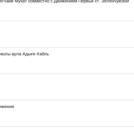
тчаев Мухат совместно с Движением Первых ст. Зеленчукской
школы аула Адыге-Хабль
вижения