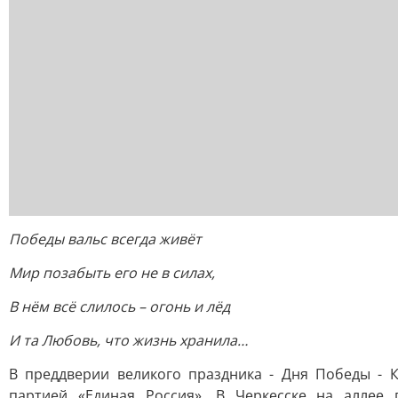
Победы вальс всегда живёт
Мир позабыть его не в силах,
В нём всё слилось – огонь и лёд
И та Любовь, что жизнь хранила…
В преддверии великого праздника - Дня Победы - 
партией «Единая Россия». В Черкесске на аллее