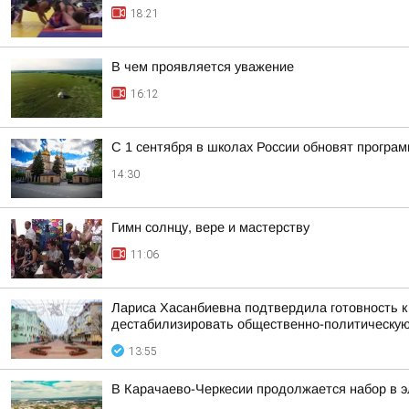
18:21
В чем проявляется уважение
16:12
С 1 сентября в школах России обновят програ
14:30
Гимн солнцу, вере и мастерству
11:06
Лариса Хасанбиевна подтвердила готовность 
дестабилизировать общественно-политическую 
13:55
В Карачаево-Черкесии продолжается набор в 