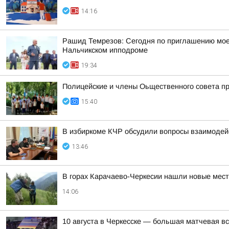
14:16
Рашид Темрезов: Сегодня по приглашению моег
Нальчикском ипподроме
19:34
Полицейские и члены Оьщественного совета пр
15:40
В избиркоме КЧР обсудили вопросы взаимодей
13:46
В горах Карачаево-Черкесии нашли новые мест
14:06
10 августа в Черкесске — большая матчевая в