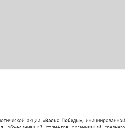
риотической акции
«Вальс Победы»,
инициированной
ал,
объединивший студентов организаций среднего