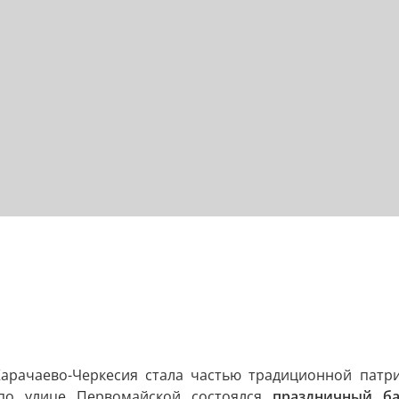
Карачаево-Черкесия стала частью традиционной пат
 по улице Первомайской состоялся
праздничный б