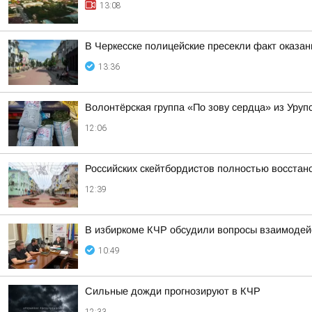
13:08
В Черкесске полицейские пресекли факт оказан
13:36
Волонтёрская группа «По зову сердца» из Уру
12:06
Российских скейтбордистов полностью восста
12:39
В избиркоме КЧР обсудили вопросы взаимодей
10:49
Сильные дожди прогнозируют в КЧР