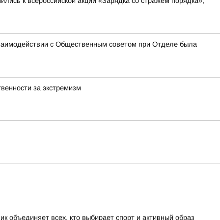
лись к всероссийской акции «Зарядка со стражем порядка»,
взаимодействии с Общественным советом при Отделе была
венности за экстремизм
к объединяет всех, кто выбирает спорт и активный образ