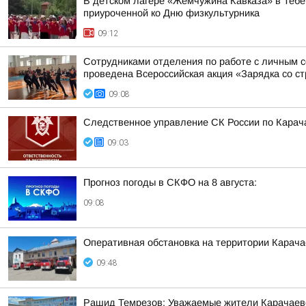
В детском лагере «Жемчужина Кавказа» в Тебе
приуроченной ко Дню физкультурника
09:12
Сотрудниками отделения по работе с личным 
проведена Всероссийская акция «Зарядка со ст
09:08
Следственное управление СК России по Карача
09:03
Прогноз погоды в СКФО на 8 августа:
09:08
Оперативная обстановка на территории Карача
09:48
Рашид Темрезов: Уважаемые жители Карачаево-