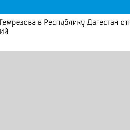
емрезова в Республику Дагестан от
вий