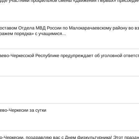
рде участники профильной смены «Движения Первых» присоедини
составом Отдела МВД России по Малокарачаевскому району во 
ражем порядка» с учащимися...
ево-Черкесской Республике предупреждает об уголовной ответст
ево-Черкесии за сутки
Черкесии, поздравляю вас с Днем физкультурника! Этот праздни