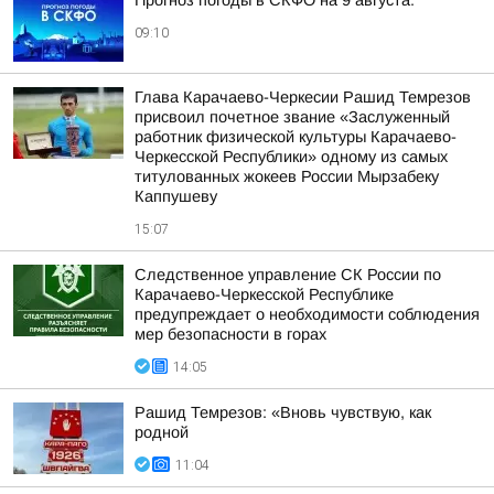
Прогноз погоды в СКФО на 9 августа:
09:10
Глава Карачаево-Черкесии Рашид Темрезов
присвоил почетное звание «Заслуженный
работник физической культуры Карачаево-
Черкесской Республики» одному из самых
титулованных жокеев России Мырзабеку
Каппушеву
15:07
Следственное управление СК России по
Карачаево-Черкесской Республике
предупреждает о необходимости соблюдения
мер безопасности в горах
14:05
Рашид Темрезов: «Вновь чувствую, как
родной
11:04