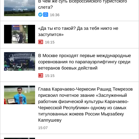
В чем же суть Всероссийского туристского
слета?
16:36
«Да ты кто такой? Да за тебя никто не
заступится»
16:15
В Москве проходят первые международные
соревнования по парапауэрлифтингу среди
ветеранов боевых действий
15:15
Глава Карачаево-Черкесии Рашид Темрезов
присвоил почетное звание «Заслуженный
работник физической культуры Карачаево-
Черкесской Республики» одному из самых
титулованных жокеев России Мырзабеку
Каппушеву
15:07