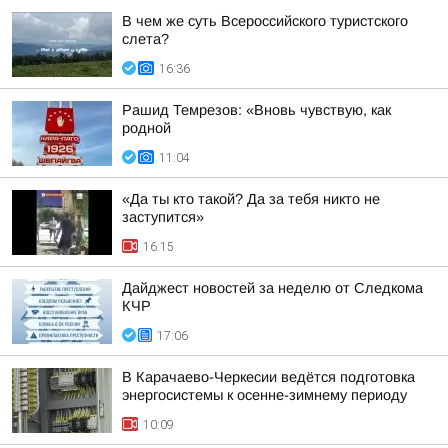
В чем же суть Всероссийского туристского
слета?
16:36
Рашид Темрезов: «Вновь чувствую, как
родной
11:04
«Да ты кто такой? Да за тебя никто не
заступится»
16:15
Дайджест новостей за неделю от Следкома
КЧР
17:06
В Карачаево-Черкесии ведётся подготовка
энергосистемы к осенне-зимнему периоду
10:09