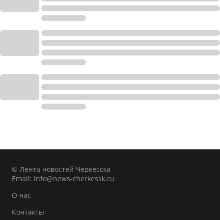
© Лента новостей Черкесска
Email:
info@news-cherkessk.ru
О нас
Контакты