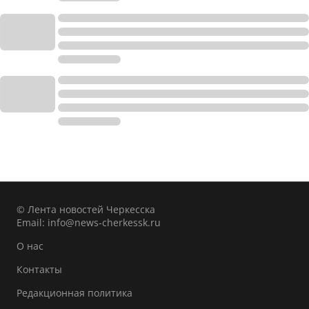
© Лента новостей Черкесска
Email:
info@news-cherkessk.ru
О нас
Контакты
Редакционная политика