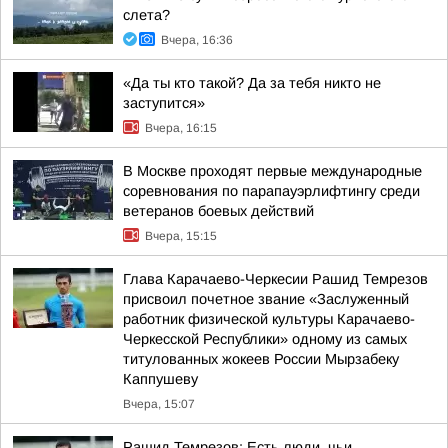
слета?
Вчера, 16:36
«Да ты кто такой? Да за тебя никто не
заступится»
Вчера, 16:15
В Москве проходят первые международные
соревнования по парапауэрлифтингу среди
ветеранов боевых действий
Вчера, 15:15
Глава Карачаево-Черкесии Рашид Темрезов
присвоил почетное звание «Заслуженный
работник физической культуры Карачаево-
Черкесской Республики» одному из самых
титулованных жокеев России Мырзабеку
Каппушеву
Вчера, 15:07
Рашид Темрезов: Есть люди, чьи