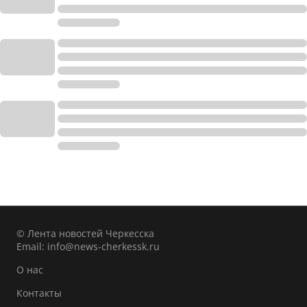
© Лента новостей Черкесска
Email:
info@news-cherkessk.ru
О нас
Контакты