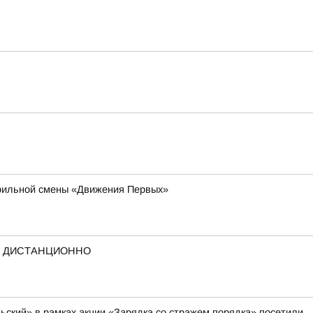
офильной смены «Движения Первых»
А ДИСТАНЦИОННО
ский» в рамках акции «Зарядка со стражем порядка» посетили