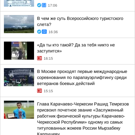
17:06
В чем же суть Всероссийского туристского
слета?
16:36
«Да ты кто такой? Да за тебя никто не
заступится»
16:15
В Москве проходят первые международные
соревнования по парапауэрлифтингу среди
ветеранов боевых действий
15:15
Глава Карачаево-Черкесии Рашид Темрезов
присвоил почетное звание «Заслуженный
работник физической культуры Карачаево-
Черкесской Республики» одному из самых
титулованных жокеев России Мырзабеку
Каппушеву