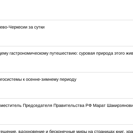
ево-Черкесии за сутки
щему гастрономическому путешествию: суровая природа этого жи
ргосистемы к осенне-зимнему периоду
меститель Председателя Правительства РФ Марат Шакирзянови
утешение, вдохновение и бесконечные миры на страницах книг, хр