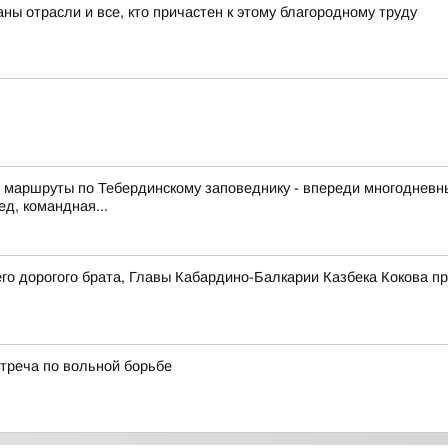
ны отрасли и все, кто причастен к этому благородному труду
т маршруты по Тебердинскому заповеднику - впереди многодневн
д, командная...
о дорогого брата, Главы Кабардино-Балкарии Казбека Кокова п
стреча по вольной борьбе