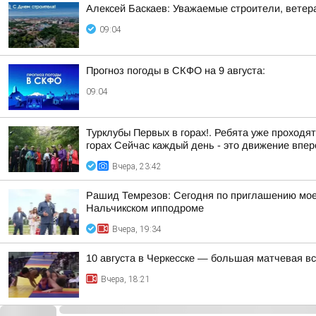
Алексей Баскаев: Уважаемые строители, ветера
09:04
Прогноз погоды в СКФО на 9 августа:
09:04
Турклубы Первых в горах!. Ребята уже проходя
горах Сейчас каждый день - это движение впере
Вчера, 23:42
Рашид Темрезов: Сегодня по приглашению моег
Нальчикском ипподроме
Вчера, 19:34
10 августа в Черкесске — большая матчевая в
Вчера, 18:21