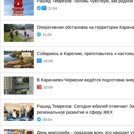
Рашид Темрезов: «Вновь чувствую, как родной
11:04
Оперативная обстановка на территории Карача
11:04
Собираясь в Карелию, приготовьтесь к настоя
10:09
В Карачаево-Черкесии ведётся подготовка эне
10:09
Рашид Темрезов: Сегодня юбилей отмечает За
региональное развитие и сферу ЖКХ
09:54
День книголюба – праздник всех, кто находит 