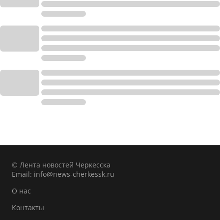
© Лента новостей Черкесска
Email:
info@news-cherkessk.ru
О нас
Контакты