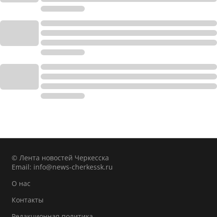
© Лента новостей Черкесска
Email:
info@news-cherkessk.ru
О нас
Контакты
Редакционная политика