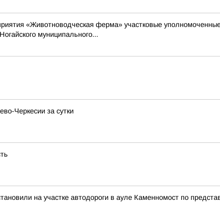
оприятия «Животноводческая ферма» участковые уполномоченны
Ногайского муниципального...
ево-Черкесии за сутки
сть
становили на участке автодороги в ауле Каменномост по предста