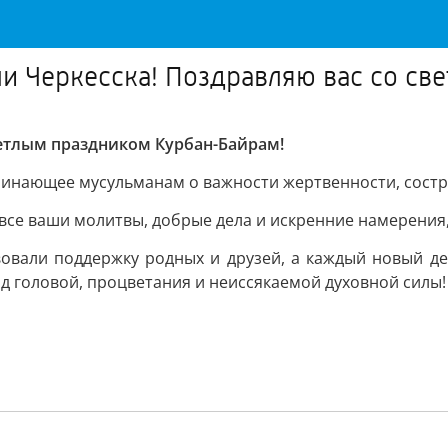
и Черкесска! Поздравляю вас со св
ветлым праздником Курбан-Байрам!
минающее мусульманам о важности жертвенности, сост
се ваши молитвы, добрые дела и искренние намерения, 
твовали поддержку родных и друзей, а каждый новый д
ад головой, процветания и неиссякаемой духовной силы!