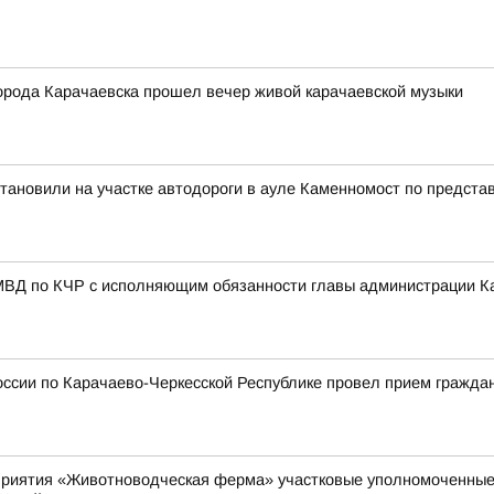
города Карачаевска прошел вечер живой карачаевской музыки
становили на участке автодороги в ауле Каменномост по предста
МВД по КЧР с исполняющим обязанности главы администрации К
ссии по Карачаево-Черкесской Республике провел прием гражда
оприятия «Животноводческая ферма» участковые уполномоченны