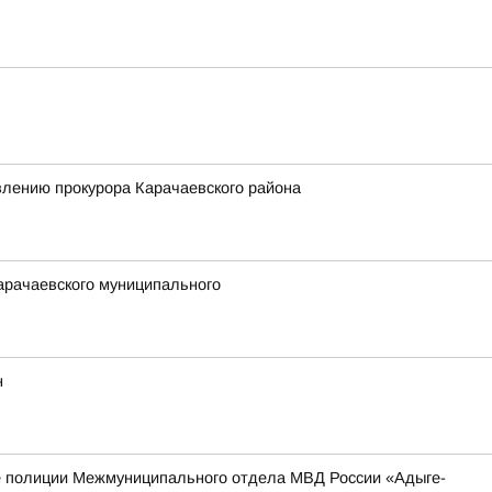
влению прокурора Карачаевского района
арачаевского муниципального
н
е полиции Межмуниципального отдела МВД России «Адыге-