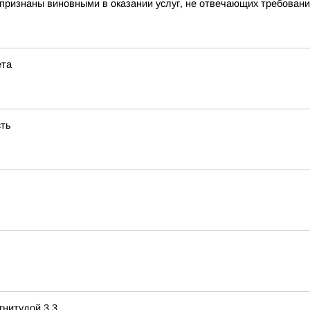
признаны виновными в оказании услуг, не отвечающих требовани
ёта
сть
нитудой 3,3