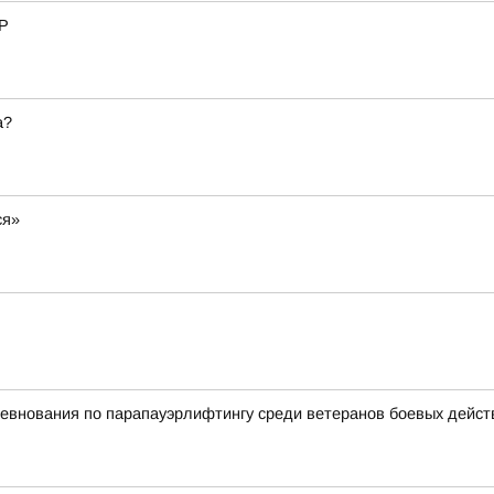
ЧР
а?
ся»
евнования по парапауэрлифтингу среди ветеранов боевых дейст