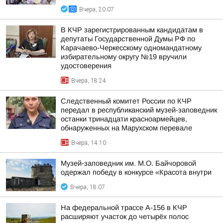
Вчера, 20:07
В КЧР зарегистрированным кандидатам в
депутаты Государственной Думы РФ по
Карачаево-Черкесскому одномандатному
избирательному округу №19 вручили
удостоверения
Вчера, 18:24
Следственный комитет России по КЧР
передал в республиканский музей-заповедник
останки тринадцати красноармейцев,
обнаруженных на Марухском перевале
Вчера, 14:10
Музей-заповедник им. М.О. Байчоровой
одержал победу в конкурсе «Красота внутри
Вчера, 18:07
На федеральной трассе А-156 в КЧР
расширяют участок до четырёх полос