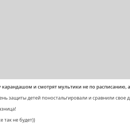
 карандашом и смотрят мультики не по расписанию, а 
нь защиты детей поностальгировали и сравнили свое дет
азница!
е так не будет))