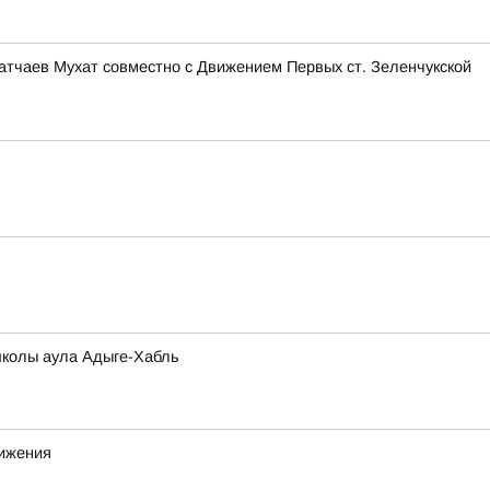
тчаев Мухат совместно с Движением Первых ст. Зеленчукской
школы аула Адыге-Хабль
вижения