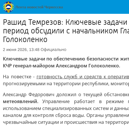
Рашид Темрезов: Ключевые задачи
период обсудили с начальником Г
Голоколенко
Официально
2 июня 2026, 13:48
Ключевые задачи по обеспечению безопасности жит
КЧР генерал-майором Александром Голоколенко.
На повестке -
готовность служб и средств к операт
прогнозируемыми на территории республики, монитори
Александр Федорович доложил о текущей обстановк
метеоявлений.
Управление работает в режиме по
использованием специализированных систем и данны
каналом для контроля сброса воды. Органы управле
чрезвычайные ситуации и происшествия на территори