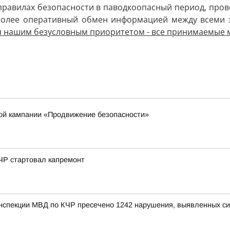
правилах безопасности в паводкоопасный период, про
 более оперативный обмен информацией между всеми 
я нашим безусловным приоритетом - все принимаемые 
кой кампании «Продвижение безопасности»
ЧР стартовал капремонт
инспекции МВД по КЧР пресечено 1242 нарушения, выявленных с