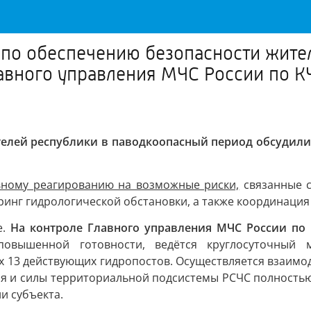
 по обеспечению безопасности жите
лавного управления МЧС России по 
елей республики в паводкоопасный период обсудили
ивному реагированию на возможные риски,
связанные с
нг гидрологической обстановки, а также координация 
е.
На контроле Главного управления МЧС России по 
вышенной готовности, ведётся круглосуточный м
х 13 действующих гидропостов. Осуществляется взаимо
ния и силы территориальной подсистемы РСЧС полность
и субъекта.