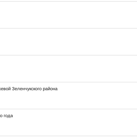
жевой Зеленчукского района
о года