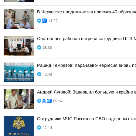
В Черкесске продолжается приемка 40 образов
11:27
Состоялась рабочая встреча сотрудника ЦПЭ 
08:05
Рашид Темрезов: Карачаево-Черкесия вновь п
12:48
Андрей Луговой: Завершил большую и крайне в
09:24
Сотрудники МЧС России на СВО наделены стат
12:14