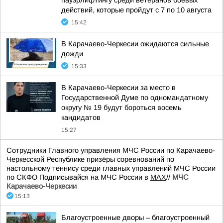
пауэрлифтингу среди ветеранов боевых
действий, которые пройдут с 7 по 10 августа
15:42
В Карачаево-Черкесии ожидаются сильные
дожди
15:33
В Карачаево-Черкесии за место в
Государственной Думе по одномандатному
округу № 19 будут бороться восемь
кандидатов
15:27
Сотрудники Главного управления МЧС России по Карачаево-
Черкесской Республике призёры соревнований по
настольному теннису среди главных управлений МЧС России
по СКФО Подписывайся на МЧС России в
MAX
//
МЧС
Карачаево-Черкесии
15:13
Благоустроенные дворы – благоустроенный