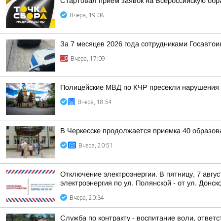
Стартовал прием заявок на Всероссийскую об
Вчера, 19:08
За 7 месяцев 2026 года сотрудниками Госавто
Вчера, 17:09
Полицейские МВД по КЧР пресекли нарушения 
Вчера, 18:54
В Черкесске продолжается приемка 40 образов
Вчера, 20:51
Отключение электроэнергии. В пятницу, 7 авгу
электроэнергия по ул. Полянской - от ул. Донско
Вчера, 20:34
Служба по контракту - воспитание воли, ответс