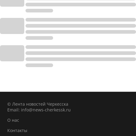
© Лента новостей Черкесска
Email:
info@news-cherkessk.ru
О нас
Контакты