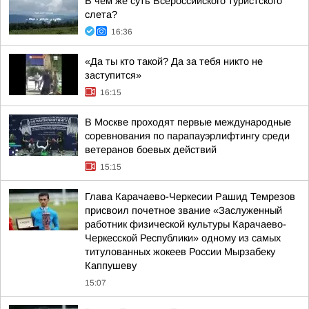
В чем же суть Всероссийского туристского
слета?
16:36
«Да ты кто такой? Да за тебя никто не
заступится»
16:15
В Москве проходят первые международные
соревнования по парапауэрлифтингу среди
ветеранов боевых действий
15:15
Глава Карачаево-Черкесии Рашид Темрезов
присвоил почетное звание «Заслуженный
работник физической культуры Карачаево-
Черкесской Республики» одному из самых
титулованных жокеев России Мырзабеку
Каппушеву
15:07