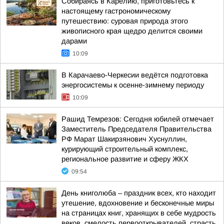
Собираясь в Карелию, приготовьтесь к
настоящему гастрономическому
путешествию: суровая природа этого
живописного края щедро делится своими
дарами
10:09
В Карачаево-Черкесии ведётся подготовка
энергосистемы к осенне-зимнему периоду
10:09
Рашид Темрезов: Сегодня юбилей отмечает
Заместитель Председателя Правительства
РФ Марат Шакирзянович Хуснуллин,
курирующий строительный комплекс,
региональное развитие и сферу ЖКХ
09:54
День книголюба – праздник всех, кто находит
утешение, вдохновение и бесконечные миры
на страницах книг, хранящих в себе мудрость
веков, смелость первооткрывателей, страсть