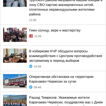
Урупского района направила нашим бойцам в
зону СВО партию маскировочных сетей,
сплетенных неравнодушными жителями
района
12:06
Гимн солнцу, вере и мастерству
11:06
В избиркоме КЧР обсудили вопросы
взаимодействия с Центром противодействия
экстремизму в период выборов
10:49
Оперативная обстановка на территории
Карачаево-Черкесии за сутки
09:48
Рашид Темрезов: Уважаемые жители
Карачаево-Черкесии, поздравляю вас с Днем