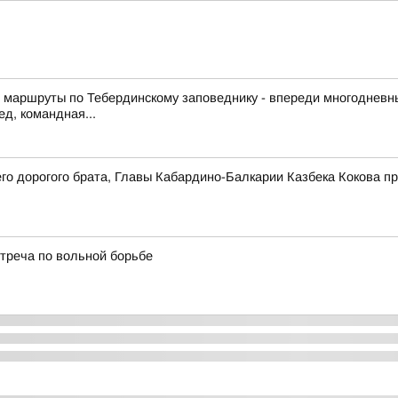
т маршруты по Тебердинскому заповеднику - впереди многодневн
д, командная...
о дорогого брата, Главы Кабардино-Балкарии Казбека Кокова п
стреча по вольной борьбе