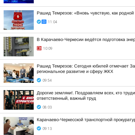
Рашид Темрезов: «Вновь чувствую, как родной
11:04
В Карачаево-Черкесии ведётся подготовка эне
10:09
Рашид Темрезов: Сегодня юбилей отмечает За
региональное развитие и сферу ЖКХ
09:54
Дорогие земляки!. Поздравляем всех, кто труд
ответственный, важный труд
08:03
Карачаево-Черкесской транспортной прокурату
09:13