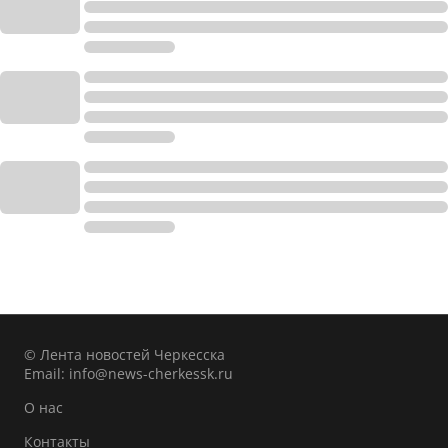
© Лента новостей Черкесска
Email:
info@news-cherkessk.ru
О нас
Контакты