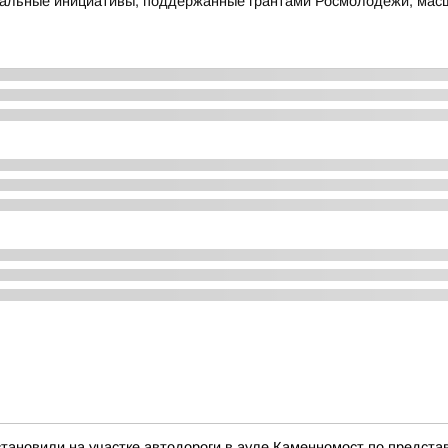
альные инициативы, поддержанные грантами Росмолодежи, масш
становили на участке автодороги в ауле Каменномост по предста