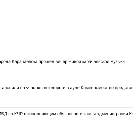
города Карачаевска прошел вечер живой карачаевской музыки
становили на участке автодороги в ауле Каменномост по предста
МВД по КЧР с исполняющим обязанности главы администрации К