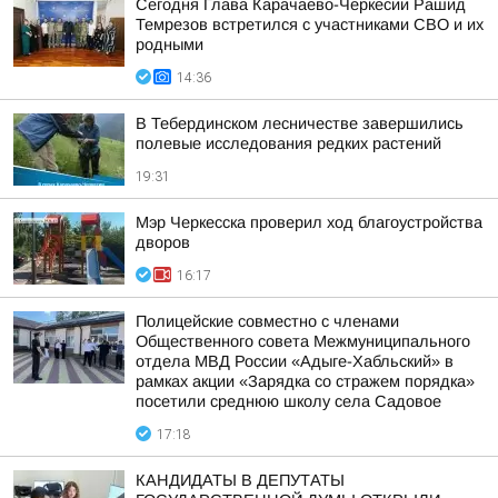
Сегодня Глава Карачаево-Черкесии Рашид
Темрезов встретился с участниками СВО и их
родными
14:36
В Тебердинском лесничестве завершились
полевые исследования редких растений
19:31
Мэр Черкесска проверил ход благоустройства
дворов
16:17
Полицейские совместно с членами
Общественного совета Межмуниципального
отдела МВД России «Адыге-Хабльский» в
рамках акции «Зарядка со стражем порядка»
посетили среднюю школу села Садовое
17:18
КАНДИДАТЫ В ДЕПУТАТЫ